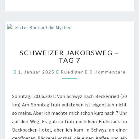
SCHWEIZER
SCHWEIZER JAKOBSWEG –
JAKOBSWEG
TAG 7
–
TAG
Kommentare
1. Januar 2025
Ruediger
0 Kommentare
7
Sonntag, 20.06.2021: Von Schwyz nach Beckenried (20
km) Am Sonntag früh aufstehen ist eigentlich nicht
so meins. Aber ich machte mich schon kurz nach 7 Uhr
auf den Weg. Es gab so früh noch kein Frühstück im
Backpacker-Hotel, aber ich kam in Schwyz an einer
geöffneten Bäckerei vorbei, die einen Kaffee und ein