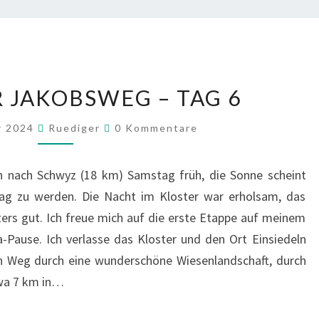
SCHWEIZER
 JAKOBSWEG – TAG 6
JAKOBSWEG
–
Kommentare
r 2024
Ruediger
0 Kommentare
TAG
6
ln nach Schwyz (18 km) Samstag früh, die Sonne scheint
 Tag zu werden. Die Nacht im Kloster war erholsam, das
ers gut. Ich freue mich auf die erste Etappe auf meinem
Pause. Ich verlasse das Kloster und den Ort Einsiedeln
 Weg durch eine wunderschöne Wiesenlandschaft, durch
etwa 7 km in…