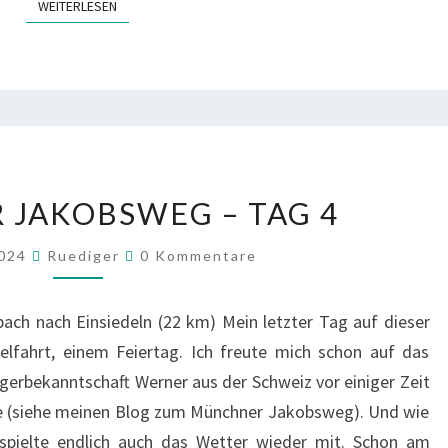
WEITERLESEN
WEITERLESEN
SCHWEIZER
 JAKOBSWEG – TAG 4
JAKOBSWEG
–
Kommentare
2024
Ruediger
0 Kommentare
TAG
4
ach nach Einsiedeln (22 km) Mein letzter Tag auf dieser
lfahrt, einem Feiertag. Ich freute mich schon auf das
lgerbekanntschaft Werner aus der Schweiz vor einiger Zeit
tte (siehe meinen Blog zum Münchner Jakobsweg). Und wie
, spielte endlich auch das Wetter wieder mit. Schon am