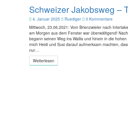
Schweizer Jakobsweg – 
Schweizer
Jakobsweg
–
Kommentare
4. Januar 2025
Ruediger
0 Kommentare
Tag
Mittwoch, 23.06.2021: Vom Brienzwieler nach Interlak
10
am Morgen aus dem Fenster war überwältigend! Nachd
begann seinen Weg ins Wallis und hinein in die hohen 
mich Heidi und Susi darauf aufmerksam machten, dass 
nur…
Weiterlesen
Weiterlesen