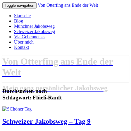
Von Otterfing ans Ende der Welt
Toggle navigation
Startseite
Blog
Münchner Jakobsweg
Schweizer Jakobsweg
Via Gebennensis
Über mich
Kontakt
Von Otterfing ans Ende der
Welt
Mein ganz persönlicher Jakobsweg
Durchsuchen nach
Schlagwort:
Flüeli-Ranft
Schweizer
Schweizer Jakobsweg – Tag 9
Jakobsweg
–