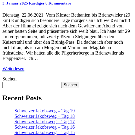
Kommentare
3. Januar 2025
Ruediger
0 Kommentare
Tag
9
Dienstag, 22.06.2021: Vom Kloster Bethanien bis Brienzwieler (29
km) Kündigen sich besondere Tage morgens an? Ich weiß es nicht!
Aber der Himmel zeigte sich nach dem Gewitter am Abend von
seiner besten Seite und präsentierte sich weiß-blau. Ich hatte mir 29
km vorgenommen, mit zwei größeren Steigungen über den
Kaiserstuhl und über den Brünig-Pass. Da dachte ich aber noch
nicht dran, als ich am Morgen mit Martin und Magdalena
frühstückte. Wir hatten alle die Pilgerherberge in Brienzwiler als
Etappenziel. Ich…
Weiterlesen
Weiterlesen
Suchen
Suchen
Recent Posts
Schweizer Jakobsweg – Tag 19
Schweizer Jakobsweg – Tag 18
Schweizer Jakobsweg – Tag 17
Schweizer Jakobsweg – Tag 16
Schweizer Jakobsweg – Tag 15