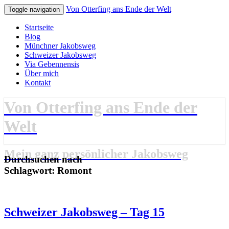
Von Otterfing ans Ende der Welt
Toggle navigation
Startseite
Blog
Münchner Jakobsweg
Schweizer Jakobsweg
Via Gebennensis
Über mich
Kontakt
Von Otterfing ans Ende der
Welt
Mein ganz persönlicher Jakobsweg
Durchsuchen nach
Schlagwort:
Romont
Schweizer
Schweizer Jakobsweg – Tag 15
Jakobsweg
–