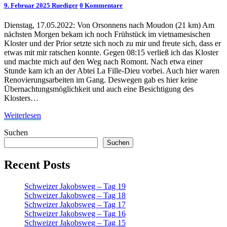
Kommentare
9. Februar 2025
Ruediger
0 Kommentare
Tag
15
Dienstag, 17.05.2022: Von Orsonnens nach Moudon (21 km) Am
nächsten Morgen bekam ich noch Frühstück im vietnamesischen
Kloster und der Prior setzte sich noch zu mir und freute sich, dass er
etwas mit mir ratschen konnte. Gegen 08:15 verließ ich das Kloster
und machte mich auf den Weg nach Romont. Nach etwa einer
Stunde kam ich an der Abtei La Fille-Dieu vorbei. Auch hier waren
Renovierungsarbeiten im Gang. Deswegen gab es hier keine
Übernachtungsmöglichkeit und auch eine Besichtigung des
Klosters…
Weiterlesen
Weiterlesen
Suchen
Suchen
Recent Posts
Schweizer Jakobsweg – Tag 19
Schweizer Jakobsweg – Tag 18
Schweizer Jakobsweg – Tag 17
Schweizer Jakobsweg – Tag 16
Schweizer Jakobsweg – Tag 15