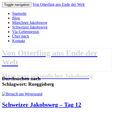
Von Otterfing ans Ende der Welt
Toggle navigation
Startseite
Blog
Münchner Jakobsweg
Schweizer Jakobsweg
Via Gebennensis
Über mich
Kontakt
Von Otterfing ans Ende der
Welt
Mein ganz persönlicher Jakobsweg
Durchsuchen nach
Schlagwort:
Rueggisberg
Schweizer
Schweizer Jakobsweg – Tag 12
Jakobsweg
–