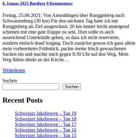
Kommentare
6. Januar 2025
Ruediger
0 Kommentare
Tag
12
Freitag, 25.06.2021: Von Amsoldingen über Rueggisberg nach
Schwarzenburg (30 km) Für den nächsten Tag hatte ich mir
Rueggisberg als Ziel ausgeschaut. 20 km immer leicht ansteigend
schienen mir eine gute Etappe zu sein. Dort sollte es auch
ausreichend Unterkünfte geben, so dass ich nicht reservierte,
sondern einfach drauf losging. Doch zunächst genoss ich ganz allein
mein vorbereitetes Frühstück, packte meine frisch gewaschenen
Sachen ein und machte mich gegen 8:30 Uhr auf den Weg. Mein
Weg führte direkt an der Kirche…
Weiterlesen
Weiterlesen
Suchen
Suchen
Recent Posts
Schweizer Jakobsweg – Tag 19
Schweizer Jakobsweg – Tag 18
Schweizer Jakobsweg – Tag 17
Schweizer Jakobsweg – Tag 16
Schweizer Jakobsweg – Tag 15