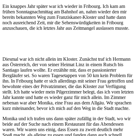
Ein knappes Jahr später war ich wieder in Fribourg. Ich kam am
frühen Sonntagnachmittag am Bahnhof an, nahm wieder den mir
bereits bekannten Weg zum Franziskaner-Kloster und hatte dann
noch ausreichend Zeit, mir die Sehenswürdigkeiten in Fribourg
anzuschauen, die ich letztes Jahr aus Zeitmangel auslassen musste.
Diesmal war ich nicht allein im Kloster. Zunächst traf ich Hermann
aus Österreich, der von seiner Heimat Linz in einem Rutsch bis
Santiago laufen wollte. Er erzählte mir, dass er passionierter
Bergläufer sei. So waren Tagesetappen von 50 km kein Problem für
ihn. In Fribourg hatte er sich allerdings mit seiner Frau getroffen und
bewohnte eines der Privatzimmer, die das Kloster zur Verfügung
stellt. Ich hatte wieder mein Pilgerzimmer belegt, das ich vom letzten
Jahr kannte und hatte es wieder ganz für mich allein. Im Zimmer
nebenan war aber Monika, eine Frau aus dem Allgäu. Wir sprachen
kurz miteinander, bevor ich mich auf den Weg in die Stadt machte.
Monika und ich trafen uns dann später zufällig in der Stadt, wo wir
beide auf der Suche nach einem Restaurant für das Abendessen
waren. Wir waren uns einig, dass Essen zu zweit deutlich mehr
Spaß macht, als alleine zu essen und fanden dann auch schnell