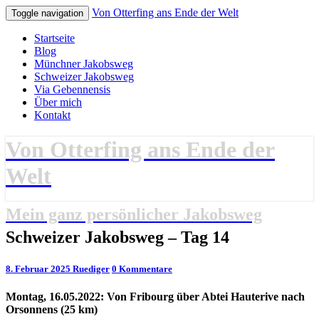
Von Otterfing ans Ende der Welt
Toggle navigation
Startseite
Blog
Münchner Jakobsweg
Schweizer Jakobsweg
Via Gebennensis
Über mich
Kontakt
Von Otterfing ans Ende der
Welt
Mein ganz persönlicher Jakobsweg
Schweizer
Schweizer Jakobsweg – Tag 14
Jakobsweg
–
Kommentare
8. Februar 2025
Ruediger
0 Kommentare
Tag
14
Montag, 16.05.2022: Von Fribourg über Abtei Hauterive nach
Orsonnens
(25 km)