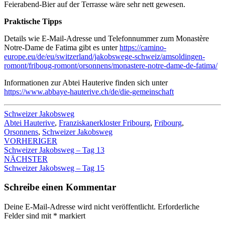
Feierabend-Bier auf der Terrasse wäre sehr nett gewesen.
Praktische Tipps
Details wie E-Mail-Adresse und Telefonnummer zum Monastère
Notre-Dame de Fatima gibt es unter
https://camino-
europe.eu/de/eu/switzerland/jakobswege-schweiz/amsoldingen-
romont/friboug-romont/orsonnens/monastere-notre-dame-de-fatima/
Informationen zur Abtei Hauterive finden sich unter
https://www.abbaye-hauterive.ch/de/die-gemeinschaft
Schweizer Jakobsweg
Abtei Hauterive
,
Franziskanerkloster Fribourg
,
Fribourg
,
Orsonnens
,
Schweizer Jakobsweg
Beitrags-
VORHERIGER
Schweizer Jakobsweg – Tag 13
Navigation
NÄCHSTER
Schweizer Jakobsweg – Tag 15
Schreibe einen Kommentar
Deine E-Mail-Adresse wird nicht veröffentlicht.
Erforderliche
Felder sind mit
*
markiert