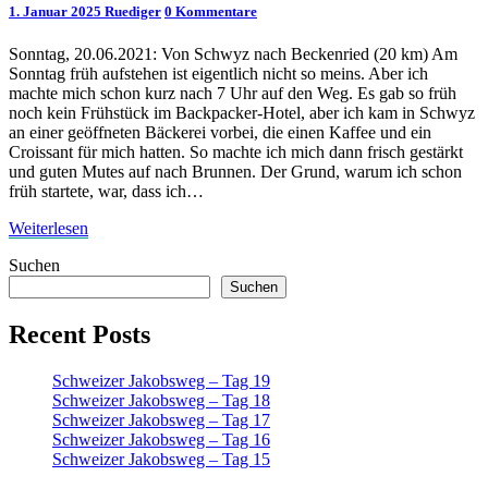
Kommentare
1. Januar 2025
Ruediger
0 Kommentare
Tag
7
Sonntag, 20.06.2021: Von Schwyz nach Beckenried (20 km) Am
Sonntag früh aufstehen ist eigentlich nicht so meins. Aber ich
machte mich schon kurz nach 7 Uhr auf den Weg. Es gab so früh
noch kein Frühstück im Backpacker-Hotel, aber ich kam in Schwyz
an einer geöffneten Bäckerei vorbei, die einen Kaffee und ein
Croissant für mich hatten. So machte ich mich dann frisch gestärkt
und guten Mutes auf nach Brunnen. Der Grund, warum ich schon
früh startete, war, dass ich…
Weiterlesen
Weiterlesen
Suchen
Suchen
Recent Posts
Schweizer Jakobsweg – Tag 19
Schweizer Jakobsweg – Tag 18
Schweizer Jakobsweg – Tag 17
Schweizer Jakobsweg – Tag 16
Schweizer Jakobsweg – Tag 15