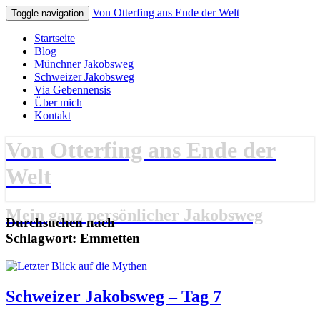
Von Otterfing ans Ende der Welt
Toggle navigation
Startseite
Blog
Münchner Jakobsweg
Schweizer Jakobsweg
Via Gebennensis
Über mich
Kontakt
Von Otterfing ans Ende der
Welt
Mein ganz persönlicher Jakobsweg
Durchsuchen nach
Schlagwort:
Emmetten
Schweizer
Schweizer Jakobsweg – Tag 7
Jakobsweg
–