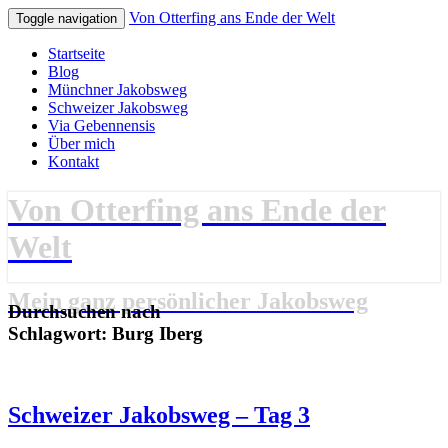
Von Otterfing ans Ende der Welt
Toggle navigation
Startseite
Blog
Münchner Jakobsweg
Schweizer Jakobsweg
Via Gebennensis
Über mich
Kontakt
Von Otterfing ans Ende der
Welt
Mein ganz persönlicher Jakobsweg
Durchsuchen nach
Schlagwort:
Burg Iberg
Schweizer
Schweizer Jakobsweg – Tag 3
Jakobsweg
–