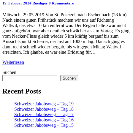
Kommentare
19. Februar 2024
Ruediger
0 Kommentare
Tag
3
Mittwoch, 29.05.2019 Von St. Peterzell nach Eschenbach (28 km)
Nach einem guten Frühstück machten wir uns auf Richtung
Wattwil, das etwa 10 km entfernt war. Der Regen hatte zwar nicht
ganz aufgehört, war aber deutlich schwächer als am Vortag. Es ging
vom Necker-Fluss gleich wieder 5 km kräftig bergauf bis zum
Aussichtspunkt Scherrer, der fast auf 1000 m lag. Danach ging es
dann recht schnell wieder bergab, bis wir gegen Mittag Wattwil
erreichten. Ich glaube, es war eine Erlösung für…
Weiterlesen
Weiterlesen
Suchen
Suchen
Recent Posts
Schweizer Jakobsweg – Tag 19
Schweizer Jakobsweg – Tag 18
Schweizer Jakobsweg – Tag 17
Schweizer Jakobsweg – Tag 16
Schweizer Jakobsweg – Tag 15