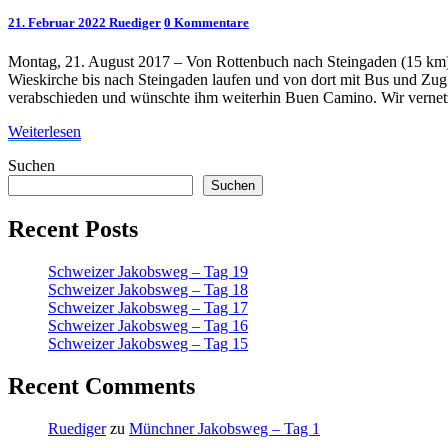
–
Kommentare
21. Februar 2022
Ruediger
0 Kommentare
Tag
6
Montag, 21. August 2017 – Von Rottenbuch nach Steingaden (15 km) E
Wieskirche bis nach Steingaden laufen und von dort mit Bus und Zu
verabschieden und wünschte ihm weiterhin Buen Camino. Wir verne
Weiterlesen
Weiterlesen
Suchen
Suchen
Recent Posts
Schweizer Jakobsweg – Tag 19
Schweizer Jakobsweg – Tag 18
Schweizer Jakobsweg – Tag 17
Schweizer Jakobsweg – Tag 16
Schweizer Jakobsweg – Tag 15
Recent Comments
Ruediger
zu
Münchner Jakobsweg – Tag 1