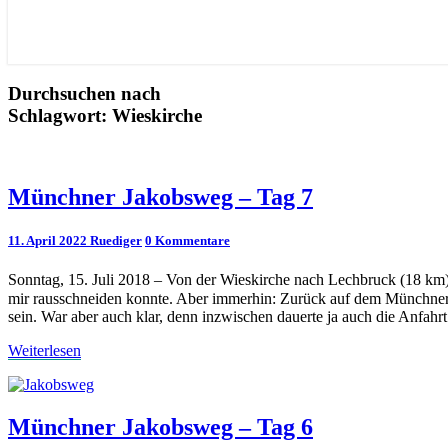
Durchsuchen nach
Schlagwort:
Wieskirche
Münchner
Münchner Jakobsweg – Tag 7
Jakobsweg
–
Kommentare
11. April 2022
Ruediger
0 Kommentare
Tag
7
Sonntag, 15. Juli 2018 – Von der Wieskirche nach Lechbruck (18 km)
mir rausschneiden konnte. Aber immerhin: Zurück auf dem Münchner J
sein. War aber auch klar, denn inzwischen dauerte ja auch die Anfah
Weiterlesen
Weiterlesen
Münchner
Münchner Jakobsweg – Tag 6
Jakobsweg