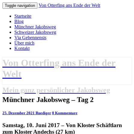
Von Otterfing ans Ende der Welt
Toggle navigation
Startseite
Blog
Münchner Jakobsweg
Schweizer Jakobsweg
Via Gebennensis
Über mich
Kontakt
Von Otterfing ans Ende der
Welt
Mein ganz persönlicher Jakobsweg
Münchner
Münchner Jakobsweg – Tag 2
Jakobsweg
–
Kommentare
25. Dezember 2021
Ruediger
0 Kommentare
Tag
2
Samstag, 10. Juni 2017 – Von Kloster Schäftlarn
zum Kloster Andechs (27 km)