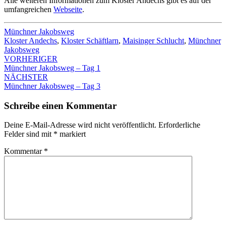
Alle weiteren Informationen zum Kloster Andechs gibt es auf der
umfangreichen
Webseite
.
Münchner Jakobsweg
Kloster Andechs
,
Kloster Schäftlarn
,
Maisinger Schlucht
,
Münchner
Jakobsweg
Beitrags-
VORHERIGER
Münchner Jakobsweg – Tag 1
Navigation
NÄCHSTER
Münchner Jakobsweg – Tag 3
Schreibe einen Kommentar
Deine E-Mail-Adresse wird nicht veröffentlicht.
Erforderliche
Felder sind mit
*
markiert
Kommentar
*