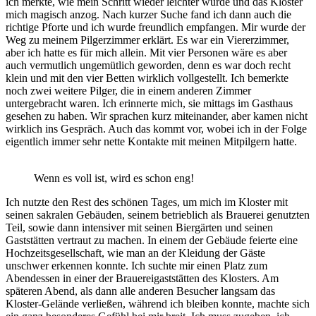
ich merkte, wie mein Schritt wieder leichter wurde und das Kloster
mich magisch anzog. Nach kurzer Suche fand ich dann auch die
richtige Pforte und ich wurde freundlich empfangen. Mir wurde der
Weg zu meinem Pilgerzimmer erklärt. Es war ein Viererzimmer,
aber ich hatte es für mich allein. Mit vier Personen wäre es aber
auch vermutlich ungemütlich geworden, denn es war doch recht
klein und mit den vier Betten wirklich vollgestellt. Ich bemerkte
noch zwei weitere Pilger, die in einem anderen Zimmer
untergebracht waren. Ich erinnerte mich, sie mittags im Gasthaus
gesehen zu haben. Wir sprachen kurz miteinander, aber kamen nicht
wirklich ins Gespräch. Auch das kommt vor, wobei ich in der Folge
eigentlich immer sehr nette Kontakte mit meinen Mitpilgern hatte.
Wenn es voll ist, wird es schon eng!
Ich nutzte den Rest des schönen Tages, um mich im Kloster mit
seinen sakralen Gebäuden, seinem betrieblich als Brauerei genutzten
Teil, sowie dann intensiver mit seinen Biergärten und seinen
Gaststätten vertraut zu machen. In einem der Gebäude feierte eine
Hochzeitsgesellschaft, wie man an der Kleidung der Gäste
unschwer erkennen konnte. Ich suchte mir einen Platz zum
Abendessen in einer der Brauereigaststätten des Klosters. Am
späteren Abend, als dann alle anderen Besucher langsam das
Kloster-Gelände verließen, während ich bleiben konnte, machte sich